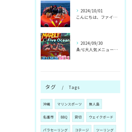
2024/10/01
こんにちは、ファイブオーシャンです！！
2024/09/30
🏝️🫧大人気メニューマリンスポーツ遊び放題🫧🏝️
タグ
Tags
沖縄
マリンスポーツ
無人島
名護市
BBQ
貸切
ウェイクボード
パラセーリング
コテージ
ツーリング