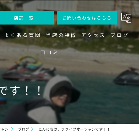
店舗一覧
お問い合わせはこちら
よくある質問
当店の特徴
アクセス
ブログ
口コミ
ジェットスキー
ファイブオーシャン
クルーザー
ファイブオーシャン 宮古島店
です！！
バナナボート
サップ
シュノーケリング
シャン
ブログ
こんにちは、ファイブオーシャンです！！