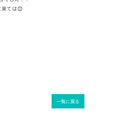
来ては😊
一覧に戻る