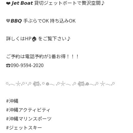
❤️ 𝙅𝙚𝙩 𝘽𝙤𝙖𝙩 貸切ジェットボートで贅沢空間♪
🤎𝘽𝘽𝙌 手ぶらでOK 持ち込みOK
詳しくはHP🏠 をご覧下さい♪
ご予約は電話予約が1番お得！！！
☎️090-9594-2020
𓏸𓈒𓂃𓇼𓈒𓏸𐬹𓈒𓏸 𓆉𓈒 𓏸 𓐍𓂃 𓈒𓏸𓇼𓂃 𓈒𓏸 𓆉𓈒𓐍𓂃𓈒𓏸 𓇼𓂃𓈒𓏸
#沖縄
#沖縄アクティビティ
#沖縄マリンスポーツ
#ジェットスキー