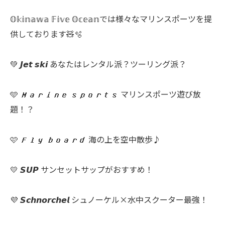
𝕆𝕜𝕚𝕟𝕒𝕨𝕒 𝔽𝕚𝕧𝕖 𝕆𝕔𝕖𝕒𝕟では様々なマリンスポーツを提
供しております🧸🫧
💚 𝙅𝙚𝙩 𝙨𝙠𝙞 あなたはレンタル派？ツーリング派？
🩵 𝙈𝙖𝙧𝙞𝙣𝙚 𝙨𝙥𝙤𝙧𝙩𝙨 マリンスポーツ遊び放
題！？
🩷 𝙁𝙡𝙮 𝙗𝙤𝙖𝙧𝙙 海の上を空中散歩♪
💛 𝙎𝙐𝙋 サンセットサップがおすすめ！
💜 𝙎𝙘𝙝𝙣𝙤𝙧𝙘𝙝𝙚𝙡 シュノーケル×水中スクーター最強！