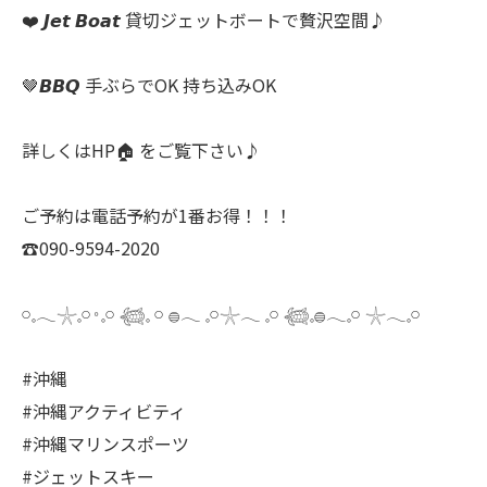
❤️ 𝙅𝙚𝙩 𝘽𝙤𝙖𝙩 貸切ジェットボートで贅沢空間♪
🤎𝘽𝘽𝙌 手ぶらでOK 持ち込みOK
詳しくはHP🏠 をご覧下さい♪
ご予約は電話予約が1番お得！！！
☎️090-9594-2020
𓏸𓈒𓂃𓇼𓈒𓏸𐬹𓈒𓏸 𓆉𓈒 𓏸 𓐍𓂃 𓈒𓏸𓇼𓂃 𓈒𓏸 𓆉𓈒𓐍𓂃𓈒𓏸 𓇼𓂃𓈒𓏸
#沖縄
#沖縄アクティビティ
#沖縄マリンスポーツ
#ジェットスキー