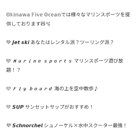
𝕆𝕜𝕚𝕟𝕒𝕨𝕒 𝔽𝕚𝕧𝕖 𝕆𝕔𝕖𝕒𝕟では様々なマリンスポーツを提
供しております🧸🫧
💚 𝙅𝙚𝙩 𝙨𝙠𝙞 あなたはレンタル派？ツーリング派？
🩵 𝙈𝙖𝙧𝙞𝙣𝙚 𝙨𝙥𝙤𝙧𝙩𝙨 マリンスポーツ遊び放
題！？
🩷 𝙁𝙡𝙮 𝙗𝙤𝙖𝙧𝙙 海の上を空中散歩♪
💛 𝙎𝙐𝙋 サンセットサップがおすすめ！
💜 𝙎𝙘𝙝𝙣𝙤𝙧𝙘𝙝𝙚𝙡 シュノーケル×水中スクーター最強！