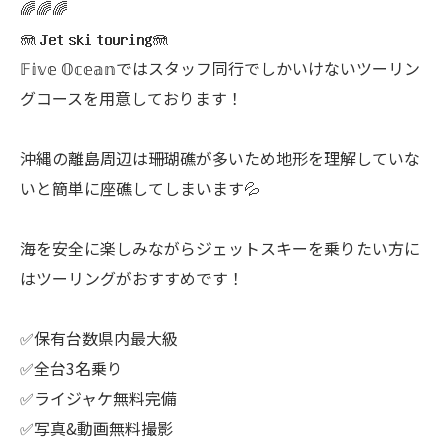
🌈🌈🌈
🪼 𝗝𝗲𝘁 𝘀𝗸𝗶 𝘁𝗼𝘂𝗿𝗶𝗻𝗴🪼
𝔽𝕚𝕧𝕖 𝕆𝕔𝕖𝕒𝕟ではスタッフ同行でしかいけないツーリン
グコースを用意しております！
沖縄の離島周辺は珊瑚礁が多いため地形を理解していな
いと簡単に座礁してしまいます💦
海を安全に楽しみながらジェットスキーを乗りたい方に
はツーリングがおすすめです！
✅保有台数県内最大級
✅全台3名乗り
✅ライジャケ無料完備
✅写真&動画無料撮影