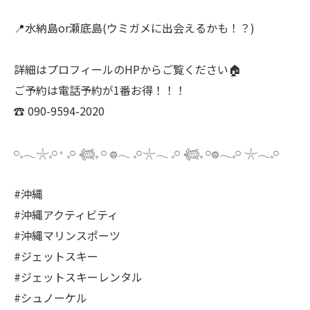
📍水納島or瀬底島(ウミガメに出会えるかも！？)
詳細はプロフィールのHPからご覧ください🏠
ご予約は電話予約が1番お得！！！
☎️ 090-9594-2020
𓏸𓈒𓂃𓇼𓈒𓏸𐬹 𓈒𓏸 𓆉𓈒 𓏸 𓐍𓂃 𓈒𓏸𓇼𓂃 𓈒𓏸 𓆉𓈒 𓏸𓐍𓂃𓈒𓏸 𓇼𓂃𓈒𓏸
#沖縄
#沖縄アクティビティ
#沖縄マリンスポーツ
#ジェットスキー
#ジェットスキーレンタル
#シュノーケル