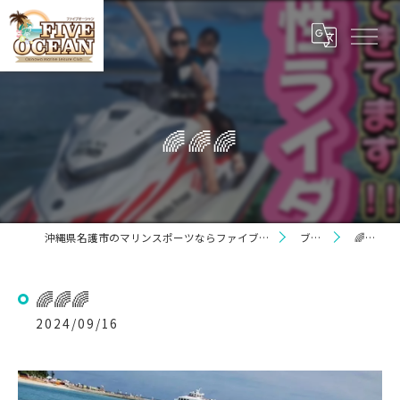
🌈🌈🌈
沖縄県名護市のマリンスポーツならファイブオーシャン
ブログ
🌈🌈🌈
🌈🌈🌈
2024/09/16