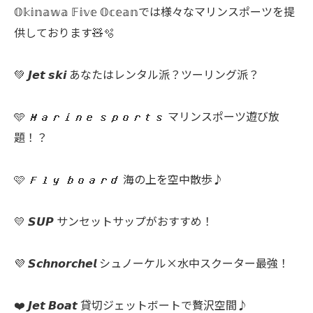
𝕆𝕜𝕚𝕟𝕒𝕨𝕒 𝔽𝕚𝕧𝕖 𝕆𝕔𝕖𝕒𝕟では様々なマリンスポーツを提
供しております🧸🫧
💚 𝙅𝙚𝙩 𝙨𝙠𝙞 あなたはレンタル派？ツーリング派？
🩵 𝙈𝙖𝙧𝙞𝙣𝙚 𝙨𝙥𝙤𝙧𝙩𝙨 マリンスポーツ遊び放
題！？
🩷 𝙁𝙡𝙮 𝙗𝙤𝙖𝙧𝙙 海の上を空中散歩♪
💛 𝙎𝙐𝙋 サンセットサップがおすすめ！
💜 𝙎𝙘𝙝𝙣𝙤𝙧𝙘𝙝𝙚𝙡 シュノーケル×水中スクーター最強！
❤️ 𝙅𝙚𝙩 𝘽𝙤𝙖𝙩 貸切ジェットボートで贅沢空間♪