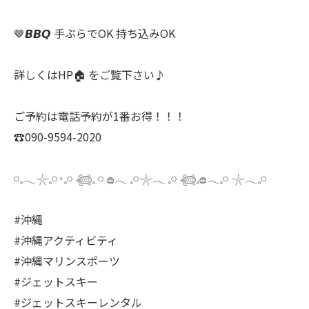
🤎𝘽𝘽𝙌 手ぶらでOK 持ち込みOK
詳しくはHP🏠 をご覧下さい♪
ご予約は電話予約が1番お得！！！
☎️090-9594-2020
𓏸𓈒𓂃𓇼𓈒𓏸𐬹𓈒𓏸 𓆉𓈒 𓏸 𓐍𓂃 𓈒𓏸𓇼𓂃 𓈒𓏸 𓆉𓈒𓐍𓂃𓈒𓏸 𓇼𓂃𓈒𓏸
#沖縄
#沖縄アクティビティ
#沖縄マリンスポーツ
#ジェットスキー
#ジェットスキーレンタル