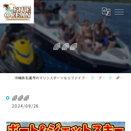
🌈🌈🌈
沖縄県名護市のマリンスポーツならファイブオーシャン
ブログ
🌈🌈🌈
🌈🌈🌈
2024/09/26