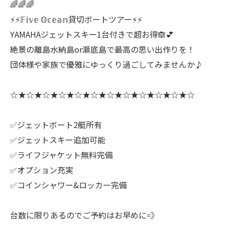
🌈🌈🌈
⚡️⚡️𝔽𝕚𝕧𝕖 𝕆𝕔𝕖𝕒𝕟貸切ボートツアー⚡️⚡️
YAMAHAジェットスキー1台付きで超お得🙈💕
絶景の離島水納島or瀬底島で最高の思い出作りを！
団体様や家族で優雅にゆっくり過ごしてみませんか♪
☆★☆★☆★☆★☆★☆★☆★☆★☆★☆★☆★☆
✅ジェットボート2艇所有
✅ジェットスキー追加可能
✅ライフジャケット無料完備
✅オプション充実
✅コインシャワー&ロッカー完備
台数に限りあるのでご予約はお早めに💨