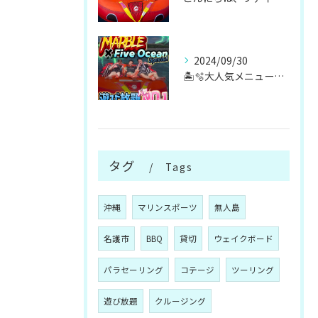
2024/09/30
🏝️🫧大人気メニューマリンスポーツ遊び放題🫧🏝️
タグ
Tags
沖縄
マリンスポーツ
無人島
名護市
BBQ
貸切
ウェイクボード
パラセーリング
コテージ
ツーリング
遊び放題
クルージング