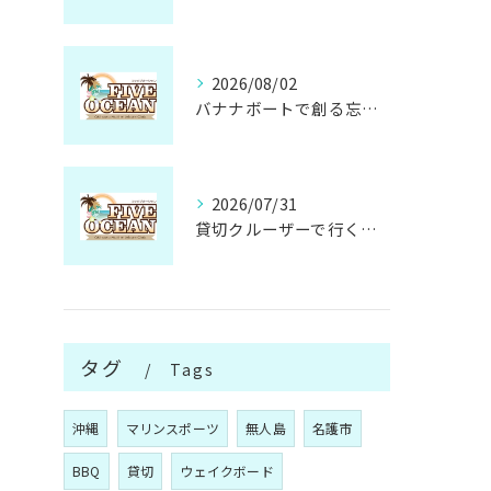
2026/08/02
バナナボートで創る忘れられない仲間との思い出
2026/07/31
貸切クルーザーで行く無人島の魅力と楽しみ方
タグ
Tags
沖縄
マリンスポーツ
無人島
名護市
BBQ
貸切
ウェイクボード