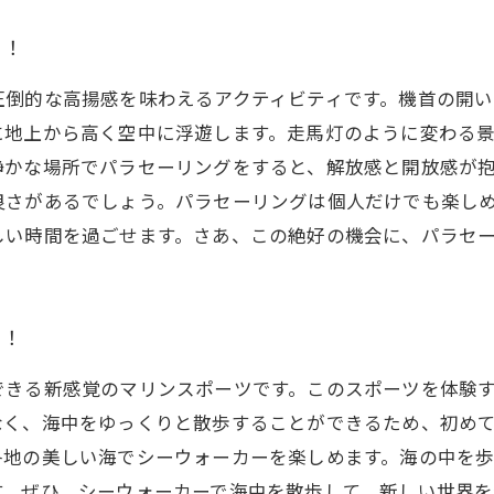
う！
圧倒的な高揚感を味わえるアクティビティです。機首の開
に地上から高く空中に浮遊します。走馬灯のように変わる
静かな場所でパラセーリングをすると、解放感と開放感が
良さがあるでしょう。パラセーリングは個人だけでも楽し
しい時間を過ごせます。さあ、この絶好の機会に、パラセ
う！
できる新感覚のマリンスポーツです。このスポーツを体験
なく、海中をゆっくりと散歩することができるため、初め
各地の美しい海でシーウォーカーを楽しめます。海の中を
す。ぜひ、シーウォーカーで海中を散歩して、新しい世界