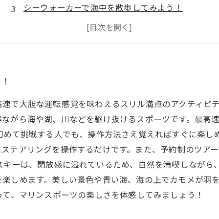
シーウォーカーで海中を散歩してみよう！
バナナボートで大自然を満喫しよう！
シュノーケリングで美しい海底を観察しよう！
う！
高速で大胆な運転感覚を味わえるスリル満点のアクティビ
ながら海や湖、川などを駆け抜けるスポーツです。最高速度
初めて挑戦する人でも、操作方法さえ覚えればすぐに楽し
にステアリングを操作するだけです。また、予約制のツア
スキーは、開放感に溢れているため、自然を満喫しながら
を楽しめます。美しい景色や青い海、海の上でカモメが羽
って、マリンスポーツの楽しさを体感してみましょう！