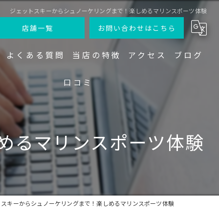
ジェットスキーからシュノーケリングまで！楽しめるマリンスポーツ体験
店舗一覧
お問い合わせはこちら
よくある質問
当店の特徴
アクセス
ブログ
口コミ
ジェットスキー
ファイブオーシャン
クルーザー
ファイブオーシャン 宮古島店
めるマリンスポーツ体験
バナナボート
サップ
シュノーケリング
トスキーからシュノーケリングまで！楽しめるマリンスポーツ体験