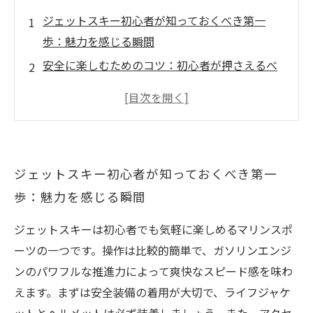
ジェットスキー初心者が知っておくべき第一
歩：魅力を感じる瞬間
安全に楽しむためのコツ：初心者が押さえるべ
き基本ルール
操作も簡単！実際に体験して味わう爽快なスピ
ード感
気をつけたい注意点とトラブル回避法：楽しい
ジェットスキー初心者が知っておくべき第一
体験を終えるために
歩：魅力を感じる瞬間
初心者からプロへ！ジェットスキーの魅力をも
っと深く知ろう
ジェットスキーは初心者でも気軽に楽しめるマリンスポ
ジェットスキーの魅力、初心者でも手軽に楽し
ーツの一つです。操作は比較的簡単で、ガソリンエンジ
める理由とは？
ンのパワフルな推進力によって爽快なスピード感を味わ
初心者必見！ジェットスキー体験で注意すべき
えます。まずは安全装備の着用が大切で、ライフジャケ
ポイントまとめ